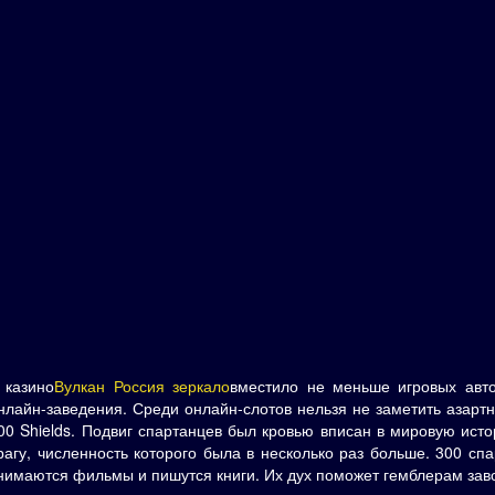
 казино
Вулкан Россия зеркало
вместило не меньше игровых авт
нлайн-заведения. Среди онлайн-слотов нельзя не заметить азарт
00 Shields. Подвиг спартанцев был кровью вписан в мировую ист
рагу, численность которого была в несколько раз больше. 300 сп
нимаются фильмы и пишутся книги. Их дух поможет гемблерам зав