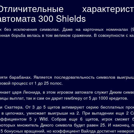
Отличительные характерис
автомата 300 Shields
х без исключения символах. Даже на карточных номиналах (9
нная борьба велась в том великом сражении. В совокупности с к
пяти барабанах. Является последовательность символов выигрышн
ровой процесс от 1 до 25 полос.
инает царя Леонида, в этом игровом автомате служит Диким симво
ицы выплат, так и сам он дарит гемблеру от 5 до 1000 кредитов.
и Скаттера. От 3 до 5 щитов активируют серию бесплатных прокр
в в цепочках, умножает выигрыши на 2. При выпадении еще 2 С
эффициентом 5 у Wild. Собрав еще 6 щитов, игрок сможет б
 которых множитель Дикого символа будет равен 25. И наконец, 
 5 бонусных вращений, но коэффициент Вайлда достигнет невероят