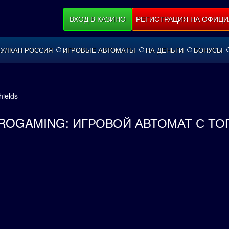
ВХОД В КАЗИНО
РЕГИСТРАЦИЯ НА ОФИЦ
ВУЛКАН РОССИЯ
ИГРОВЫЕ АВТОМАТЫ
НА ДЕНЬГИ
БОНУСЫ
hields
ICROGAMING: ИГРОВОЙ АВТОМАТ С 