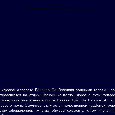
 игровом аппарате Bananas Go Bahamas главными героями яв
тправляются на отдых. Роскошные пляжи, дорогие яхты, тепло
рисоединившись к ним в слоте Бананы Едут На Багамы. Аппара
грового поля. Эмулятор отличается качественной графикой, х
рким оформлением. Многие геймеры согласятся с тем, что эти