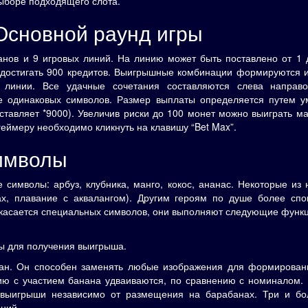
ыборе подходящего слота.
Основной раунд игры
анов и 9 игровых линий. На линию может быть поставлено от 1 
 достигать 900 кредитов. Выигрышные комбинации формируются из
 линии. Все удачные сочетания составляются слева направо
ше одинаковых символов. Размер выплаты определяется путем у
авляет *9000). Увеличив риски до 100 монет можно выиграть ма
геймеру необходимо кликнуть на клавишу “Bet Max”.
имволы
 символы: арбуз, клубника, манго, кокос, ананас. Некоторые из
ах, плавание с аквалангом). Другим героям по душе более спо
 касается специальных символов, они выполняют следующие функц
ы для получения выигрыша.
нан. Он способен заменять любые изображения для формирован
нию с участием банана удваиваются, по сравнению с номиналом.
 выигрыши независимо от размещения на барабанах. Три и бо
ний.