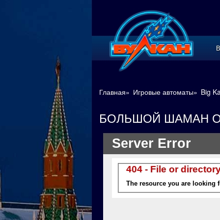
Главная
»
Игровые автоматы
»
Big K
БОЛЬШОЙ ШАМАН ОТ