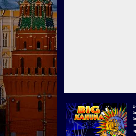
В
б
б
п
п