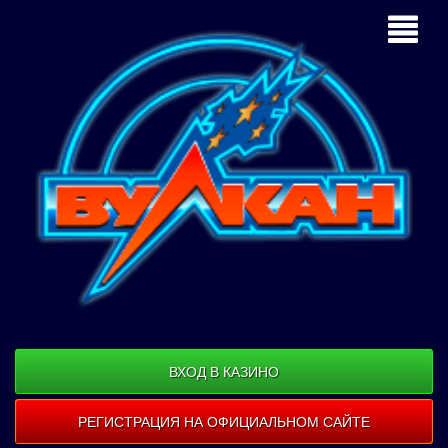
ВХОД В КАЗИНО
РЕГИСТРАЦИЯ НА ОФИЦИАЛЬНОМ САЙТЕ