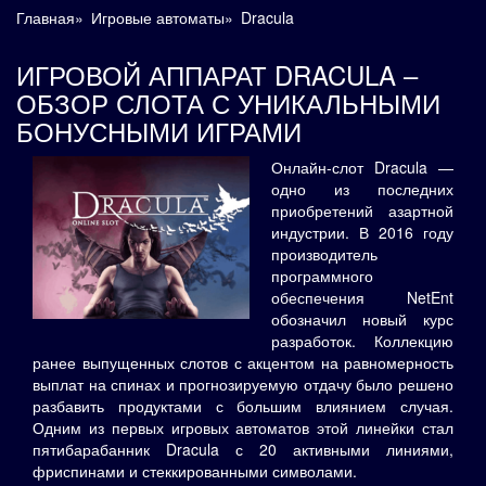
Главная
»
Игровые автоматы
»
Dracula
ИГРОВОЙ АППАРАТ DRACULA –
ОБЗОР СЛОТА С УНИКАЛЬНЫМИ
БОНУСНЫМИ ИГРАМИ
Онлайн-слот Dracula —
одно из последних
приобретений азартной
индустрии. В 2016 году
производитель
программного
обеспечения NetEnt
обозначил новый курс
разработок. Коллекцию
ранее выпущенных слотов с акцентом на равномерность
выплат на спинах и прогнозируемую отдачу было решено
разбавить продуктами с большим влиянием случая.
Одним из первых игровых автоматов этой линейки стал
пятибарабанник Dracula с 20 активными линиями,
фриспинами и стеккированными символами.