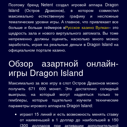
Поэтому бренд Netent создал игровой аппара Dragon
Island (Остров Драконов), в котором совместил
максимально естественную графику и несложные
тематические уровни игры. А главное, что привлекает все
больше и больше геймеров в
Русское казино Вулкан
– это
щедрость зала и нового виртуального автомата. Вы тоже
непременно должны оценить, насколько много можно
заработать, играя на реальные деньги в Dragon Island на
официальном портале казино.
Обзор азартной онлайн-
игры Dragon Island
Максимально за всю игру в слот Остров Драконов можно
получить 671 600 монет. Это достаточно солидный
выигрыш, на который могут надеяться только те
гемблеры, которые тщательно изучили технические
параметры игрового аппарата Dragon Island:
играют 15 линий и есть возможность менять ставку
от наименьшей в 1 доллар до наибольшей в 150
(300 долларов при активации дополнительной