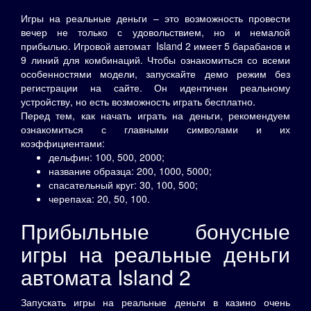
Игры на реальные деньги – это возможность провести
вечер не только с удовольствием, но и немалой
прибылью. Игровой автомат Island 2 имеет 5 барабанов и
9 линий для комбинаций. Чтобы ознакомиться со всеми
особенностями модели, запускайте демо режим без
регистрации на сайте. Он идентичен реальному
устройству, но есть возможность играть бесплатно.
Перед тем, как начать играть на деньги, рекомендуем
ознакомиться с главными символами и их
коэффициентами:
дельфин: 100, 500, 2000;
название образца: 200, 1000, 5000;
спасательный круг: 30, 100, 500;
черепаха: 20, 50, 100.
Прибыльные бонусные
игры на реальные деньги
автомата Island 2
Запускать игры на реальные деньги в казино очень