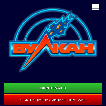
ВХОД В КАЗИНО
РЕГИСТРАЦИЯ НА ОФИЦИАЛЬНОМ САЙТЕ