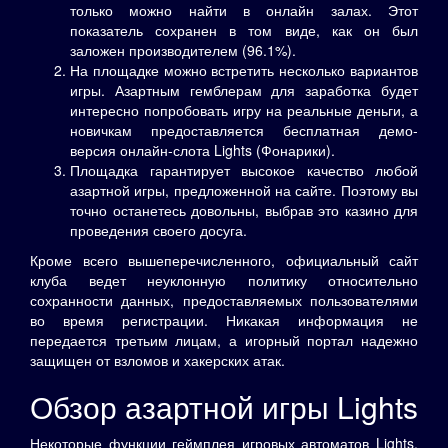
только можно найти в онлайн залах. Этот
показатель сохранен в том виде, как он был
заложен производителем (96.1%).
На площадке можно встретить несколько вариантов
игры. Азартным гемблерам для заработка будет
интересно попробовать игру на реальные деньги, а
новичкам предоставляется бесплатная демо-
версия онлайн-слота Lights (Фонарики).
Площадка гарантирует высокое качество любой
азартной игры, предложенной на сайте. Поэтому вы
точно останетесь довольны, выбрав это казино для
проведения своего досуга.
Кроме всего вышеперечисленного, официальный сайт
клуба ведет неуклонную политику относительно
сохранности данных, предоставляемых пользователями
во время регистрации. Никакая информация не
передается третьим лицам, а игорный портал надежно
защищен от взломов и хакерских атак.
Обзор азартной игры Lights
Некоторые функции геймплея игровых автоматов Lights,