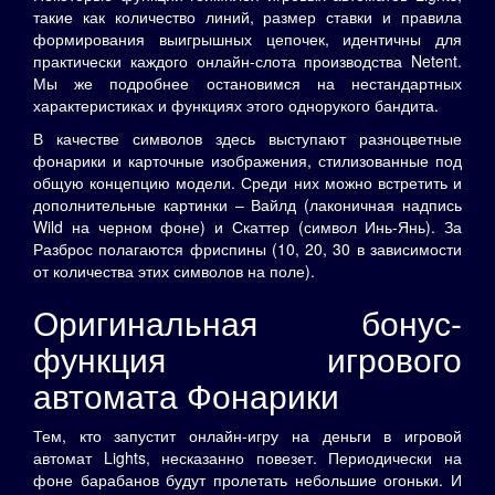
такие как количество линий, размер ставки и правила
формирования выигрышных цепочек, идентичны для
практически каждого онлайн-слота производства Netent.
Мы же подробнее остановимся на нестандартных
характеристиках и функциях этого однорукого бандита.
В качестве символов здесь выступают разноцветные
фонарики и карточные изображения, стилизованные под
общую концепцию модели. Среди них можно встретить и
дополнительные картинки – Вайлд (лаконичная надпись
Wild на черном фоне) и Скаттер (символ Инь-Янь). За
Разброс полагаются фриспины (10, 20, 30 в зависимости
от количества этих символов на поле).
Оригинальная бонус-
функция игрового
автомата Фонарики
Тем, кто запустит онлайн-игру на деньги в игровой
автомат Lights, несказанно повезет. Периодически на
фоне барабанов будут пролетать небольшие огоньки. И