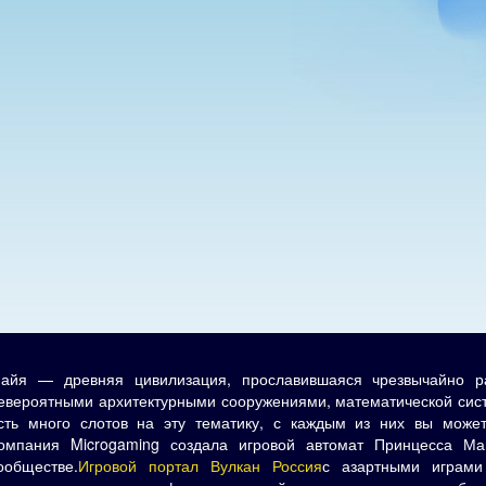
айя — древняя цивилизация, прославившаяся чрезвычайно ра
евероятными архитектурными сооружениями, математической сист
сть много слотов на эту тематику, с каждым из них вы может
омпания Microgaming создала игровой автомат Принцесса Ма
ообществе.
Игровой портал Вулкан Россия
с азартными играми