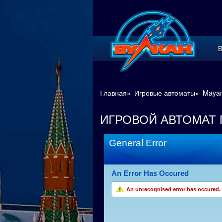
Главная
»
Игровые автоматы
»
Mayan
ИГРОВОЙ АВТОМАТ