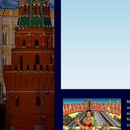
М
н
е
К
с