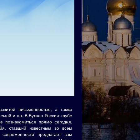
звитой письменностью, а также
емой и пр. В Вулкан Россия клубе
е познакомиться прямо сегодня.
йя, ставший известным во всем
 современности предлагает вам