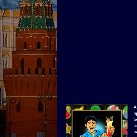
А
п
б
э
н