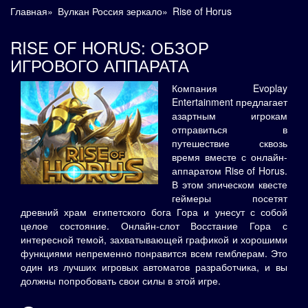
Главная
»
Вулкан Россия зеркало
»
Rise of Horus
RISE OF HORUS: ОБЗОР
ИГРОВОГО АППАРАТА
Компания Evoplay
Entertainment предлагает
азартным игрокам
отправиться в
путешествие сквозь
время вместе с онлайн-
аппаратом Rise of Horus.
В этом эпическом квесте
геймеры посетят
древний храм египетского бога Гора и унесут с собой
целое состояние. Онлайн-слот Восстание Гора с
интересной темой, захватывающей графикой и хорошими
функциями непременно понравится всем гемблерам. Это
один из лучших игровых автоматов разработчика, и вы
должны попробовать свои силы в этой игре.