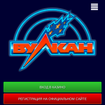
ВХОД В КАЗИНО
РЕГИСТРАЦИЯ НА ОФИЦИАЛЬНОМ САЙТЕ