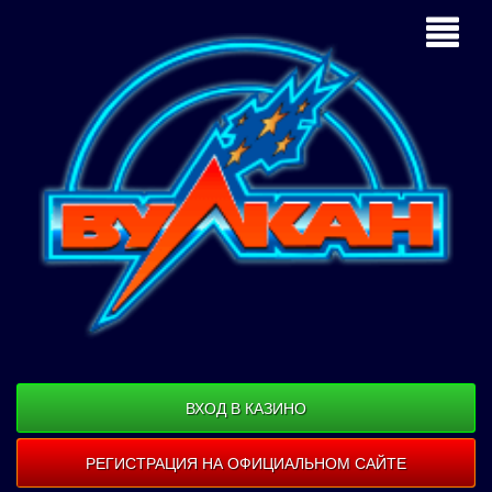
ВХОД В КАЗИНО
РЕГИСТРАЦИЯ НА ОФИЦИАЛЬНОМ САЙТЕ