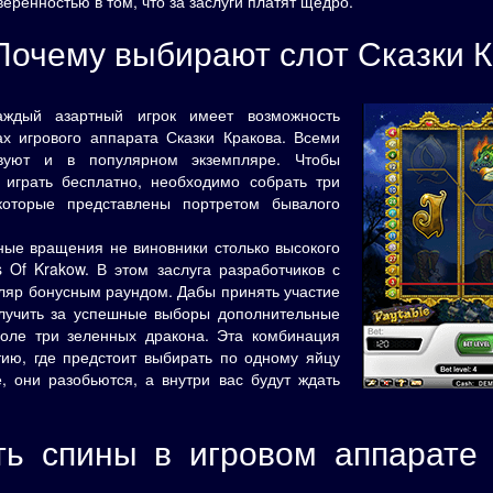
веренностью в том, что за заслуги платят щедро.
Почему выбирают слот Сказки 
аждый азартный игрок имеет возможность
ах игрового аппарата Сказки Кракова. Всеми
вуют и в популярном экземпляре. Чтобы
 играть бесплатно, необходимо собрать три
которые представлены портретом бывалого
тные вращения не виновники столько высокого
s Of Krakow. В этом заслуга разработчиков с
пляр бонусным раундом. Дабы принять участие
олучить за успешные выборы дополнительные
поле три зеленных дракона. Эта комбинация
ию, где предстоит выбирать по одному яйцу
, они разобьются, а внутри вас будут ждать
ть спины в игровом аппарате