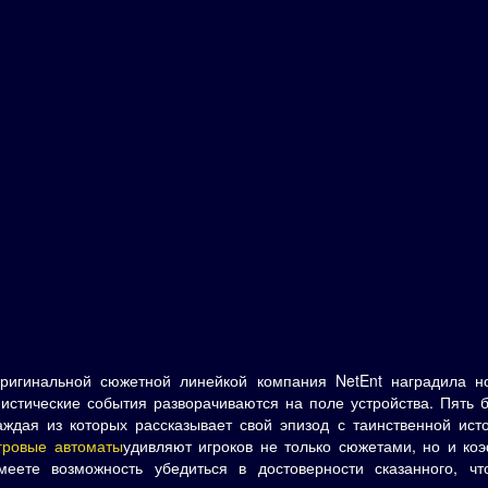
ригинальной сюжетной линейкой компания NetEnt наградила но
истические события разворачиваются на поле устройства. Пять 
аждая из которых рассказывает свой эпизод с таинственной ист
гровые автоматы
удивляют игроков не только сюжетами, но и к
меете возможность убедиться в достоверности сказанного, ч